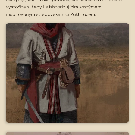
vystačíte si tedy i s historizujícím kostýmem
inspirovaným středověkem či Zaklínačem.