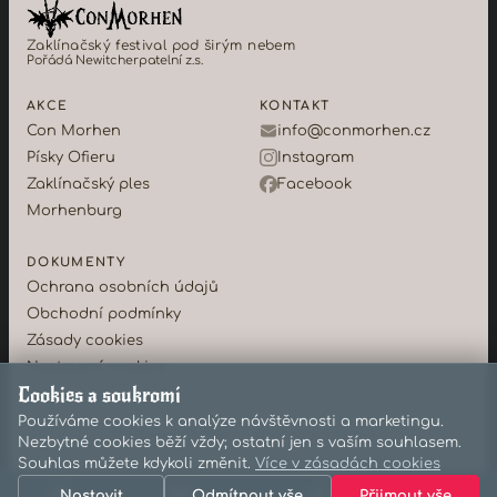
Zaklínačský festival pod širým nebem
Pořádá Newitcherpatelní z.s.
AKCE
KONTAKT
Con Morhen
info@conmorhen.cz
Písky Ofieru
Instagram
Zaklínačský ples
Facebook
Morhenburg
DOKUMENTY
Ochrana osobních údajů
Obchodní podmínky
Zásady cookies
Nastavení cookies
Cookies a soukromí
Používáme cookies k analýze návštěvnosti a marketingu.
©2026 Con Morhen · Newitcherpatelní z.s.
Nezbytné cookies běží vždy; ostatní jen s vaším souhlasem.
Souhlas můžete kdykoli změnit.
Více v zásadách cookies
Nastavit
Odmítnout vše
Přijmout vše