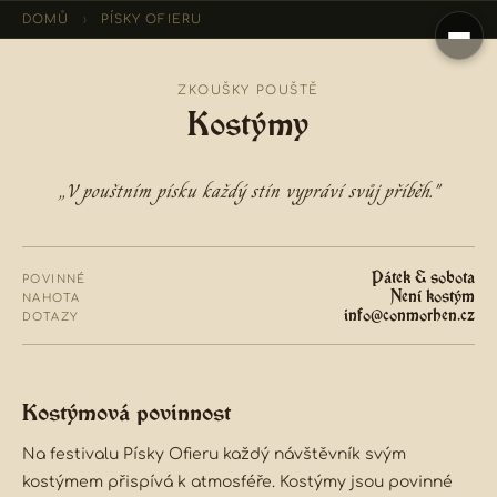
DOMŮ
›
PÍSKY OFIERU
ZKOUŠKY POUŠTĚ
Kostýmy
„V pouštním písku každý stín vypráví svůj příběh."
Pátek & sobota
POVINNÉ
Není kostým
NAHOTA
info@conmorhen.cz
DOTAZY
Kostýmová povinnost
Na festivalu Písky Ofieru každý návštěvník svým
kostýmem přispívá k atmosféře.
Kostýmy jsou povinné