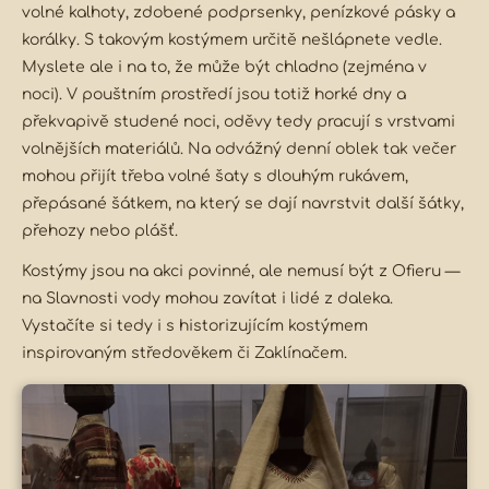
volné kalhoty, zdobené podprsenky, penízkové pásky a
korálky. S takovým kostýmem určitě nešlápnete vedle.
Myslete ale i na to, že může být chladno (zejména v
noci). V pouštním prostředí jsou totiž horké dny a
překvapivě studené noci, oděvy tedy pracují s vrstvami
volnějších materiálů. Na odvážný denní oblek tak večer
mohou přijít třeba volné šaty s dlouhým rukávem,
přepásané šátkem, na který se dají navrstvit další šátky,
přehozy nebo plášť.
Kostýmy jsou na akci povinné, ale nemusí být z Ofieru —
na Slavnosti vody mohou zavítat i lidé z daleka.
Vystačíte si tedy i s historizujícím kostýmem
inspirovaným středověkem či Zaklínačem.