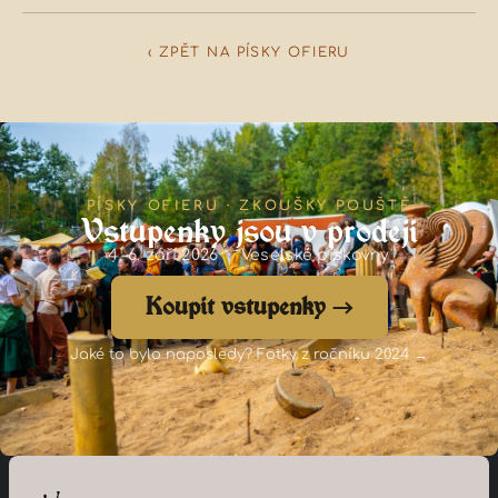
‹ ZPĚT NA PÍSKY OFIERU
PÍSKY OFIERU · ZKOUŠKY POUŠTĚ
Vstupenky jsou v prodeji
4.–6. září 2026 · Veselské pískovny
Koupit vstupenky →
Jaké to bylo naposledy? Fotky z ročníku 2024 →