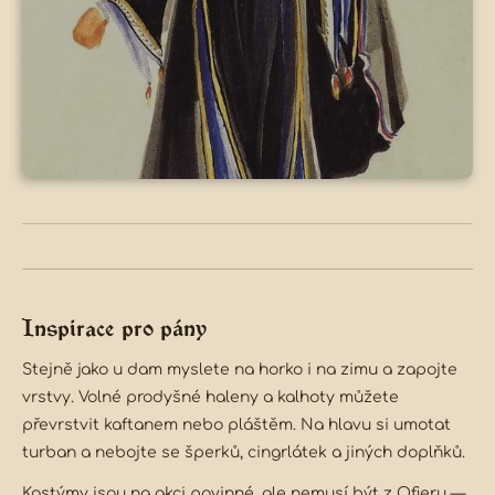
Inspirace pro pány
Stejně jako u dam myslete na horko i na zimu a zapojte
vrstvy. Volné prodyšné haleny a kalhoty můžete
převrstvit kaftanem nebo pláštěm. Na hlavu si umotat
turban a nebojte se šperků, cingrlátek a jiných doplňků.
Kostýmy jsou na akci povinné, ale nemusí být z Ofieru —