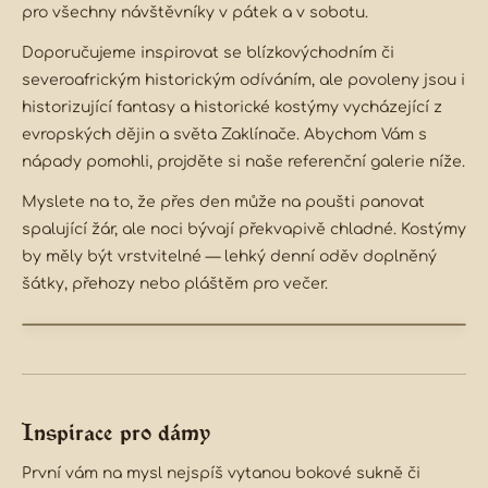
pro všechny návštěvníky v pátek a v sobotu.
Doporučujeme inspirovat se blízkovýchodním či
severoafrickým historickým odíváním, ale povoleny jsou i
historizující fantasy a historické kostýmy vycházející z
evropských dějin a světa Zaklínače. Abychom Vám s
nápady pomohli, projděte si naše referenční galerie níže.
Myslete na to, že přes den může na poušti panovat
spalující žár, ale noci bývají překvapivě chladné. Kostýmy
by měly být
vrstvitelné
— lehký denní oděv doplněný
šátky, přehozy nebo pláštěm pro večer.
Inspirace pro dámy
První vám na mysl nejspíš vytanou bokové sukně či