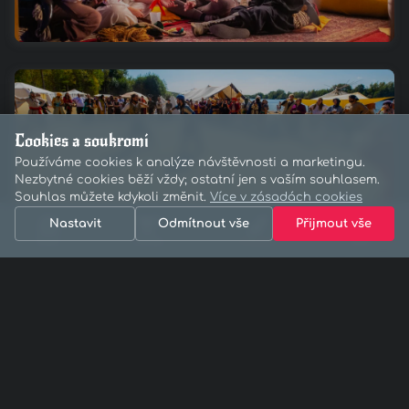
Cookies a soukromí
Používáme cookies k analýze návštěvnosti a marketingu.
Nezbytné cookies běží vždy; ostatní jen s vaším souhlasem.
Souhlas můžete kdykoli změnit.
Více v zásadách cookies
Nastavit
Odmítnout vše
Přijmout vše
Domů
Pravidla
Vstupenky
Menu