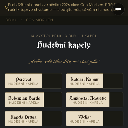
Prohlížíte si obsah z ročníku 2026 akce Con Morhen. Příští
↻
ročník teprve chystáme — sledujte nás, ať vám nic neunikne.
DOMŮ
›
CON MORHEN
14 VYSTOUPENÍ · 3 DNY · 11 KAPEL
Hudební kapely
„Hudba svolá tábor dřív, než vůně jídla."
Percival
Kalsari Kännit
HUDEBNÍ KAPELA
HUDEBNÍ KAPELA
Bohemian Bards
Annimetal Acoustic
HUDEBNÍ KAPELA
HUDEBNÍ KAPELA
Kapela Druga
Weljar
HUDEBNÍ KAPELA
HUDEBNÍ KAPELA