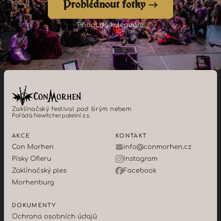
Prohlédnout fotky →
Přidat do kalendáře
Zaklínačský festival pod širým nebem
Pořádá Newitcherpatelní z.s.
AKCE
KONTAKT
Con Morhen
info@conmorhen.cz
Písky Ofieru
Instagram
Zaklínačský ples
Facebook
Morhenburg
DOKUMENTY
Ochrana osobních údajů