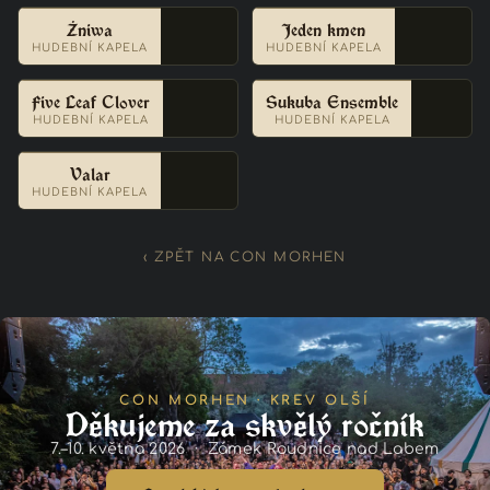
Żniwa
Jeden kmen
HUDEBNÍ KAPELA
HUDEBNÍ KAPELA
Five Leaf Clover
Sukuba Ensemble
HUDEBNÍ KAPELA
HUDEBNÍ KAPELA
Valar
HUDEBNÍ KAPELA
‹ ZPĚT NA CON MORHEN
CON MORHEN · KREV OLŠÍ
Děkujeme za skvělý ročník
7.–10. května 2026 · Zámek Roudnice nad Labem