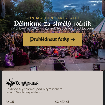
CON MORHEN · KREV OLŠÍ
Děkujeme za skvělý ročník
7.–10. května 2026 · Zámek Roudnice nad Labem
Prohlédnout fotky →
Přidat do kalendáře
Zaklínačský festival pod širým nebem
Pořádá Newitcherpatelní z.s.
AKCE
KONTAKT