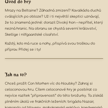
Úvod do hry
Mrazy na Beltaine? Záhadná zmizení? Kavalkáda duchů
cválajících po obloze? Už i ti největší skeptici uznávají,
že to znamená jediné: dorazil Divoký hon – nepřítel, který
nezná hranic. Na obranu se chystá severní království,
Skellige i nilfgaardské císařství.
Každý, kdo má ruce a nohy, přispívá svou troškou do
příprav.
Přidej se i ty!
Jak na to?
Chceš prožít Con Morhen víc do hloubky? Zahraj si
celoconovou hru. Cílem celoconové hry je posbírat co
nejvíce razítek “připravenosti” do této brožurky. Ta získáš
plněním úkolů ve frakčních leženích: brigáda Nazair,
komando od Mayeny, mahakamská enkláva, kaedwenská,