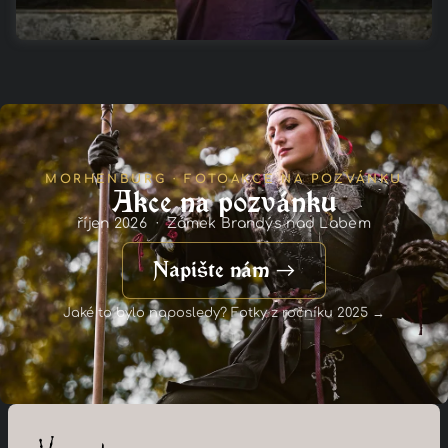
MORHENBURG · FOTOAKCE NA POZVÁNKU
Akce na pozvánku
říjen 2026 · Zámek Brandýs nad Labem
Napište nám →
Jaké to bylo naposledy? Fotky z ročníku 2025 →