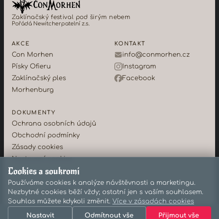
Zaklínačský festival pod širým nebem
Pořádá Newitcherpatelní z.s.
AKCE
KONTAKT
Con Morhen
info@conmorhen.cz
Písky Ofieru
Instagram
Zaklínačský ples
Facebook
Morhenburg
DOKUMENTY
Ochrana osobních údajů
Obchodní podmínky
Zásady cookies
Nastavení cookies
Cookies a soukromí
Používáme cookies k analýze návštěvnosti a marketingu.
©2026 Con Morhen · Newitcherpatelní z.s.
Nezbytné cookies běží vždy; ostatní jen s vaším souhlasem.
Souhlas můžete kdykoli změnit.
Více v zásadách cookies
Nastavit
Odmítnout vše
Přijmout vše